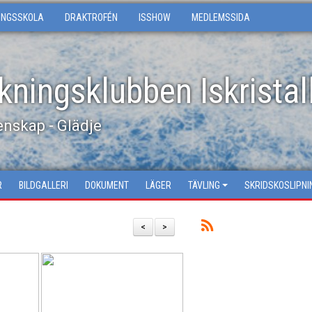
INGSSKOLA
DRAKTROFÉN
ISSHOW
MEDLEMSSIDA
kningsklubben Iskristal
nskap - Glädje
R
BILDGALLERI
DOKUMENT
LÄGER
TÄVLING
SKRIDSKOSLIPNI
<
>