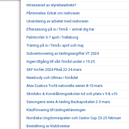
Intresserad av styrelsearbete?
Påminnelse: Enkät om isshowen
Utvärdering av arbetet med isshowen
Eftersäsong på is i Timrå – anmäl dig här
Palmtrofén 5-7 april i Trelleborg
Träning på is i Timrå i april och maj
Subventionering av tävlingsavgifter VT 2024
Ingen tillgång till vårt förråd under v 15-25
SKF-trofén 2024 Piteå 22-24 mars
Newbody och Ullmax i förrådet
Alex Szabos Trofé nationella serien 8-10 mars
Skridsko & Konståkningsskolan tid och plats v 9 & v10
Säsongens sista A-tävling Backapokalen 2-3 mars
Klädförvaring till tävlingsklänningen
Nordiska Ungdomsspelen och Castor Cup 23-25 februari
Beställning av klubbvästar