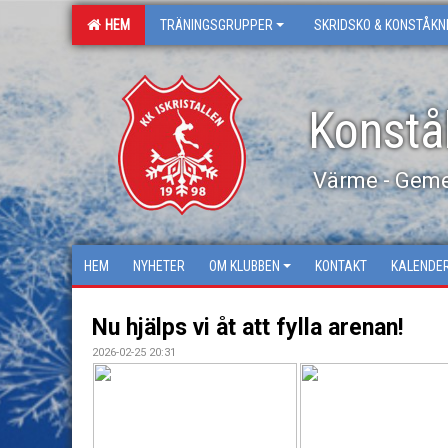
HEM
TRÄNINGSGRUPPER
SKRIDSKO & KONSTÅKN
Konstå
Värme - Geme
HEM
NYHETER
OM KLUBBEN
KONTAKT
KALENDE
Nu hjälps vi åt att fylla arenan!
2026-02-25 20:31