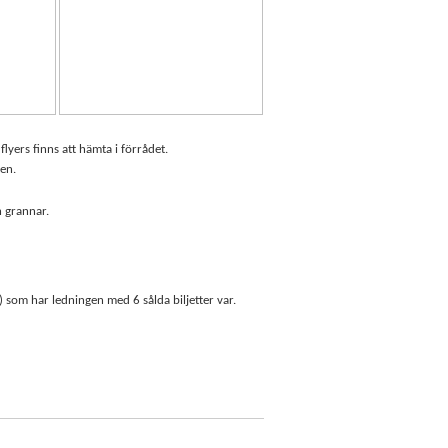
 flyers finns att hämta i förrådet.
len.
ch grannar.
) som har ledningen med 6 sålda biljetter var.