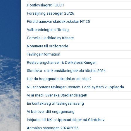
Höstlovslägret FULLT!
Försäljning säsongen 25/26
Föräldraansvar skridskoskolan HT 25
Valberedningens förslag
Cornelia Lindblad ny tränare.
Nominera till ordförande
Tävlingsinformation
Restaurangchansen & Delikatess Kungen
Skridsko- och konståkningsskola hösten 2024
Har du begagnade skridskor att sälja?
Nu är höstens tävlingar i system 1 och system 2 upplagda
Vi är med i Svenska Städlandslaget!
En kontaktväg till tävlingsansvarig
Vi behöver ditt engagemang
Inbjudan till KKI:s Uppstartsläger på Gärdehov
Anmälan säsongen 2024/2025