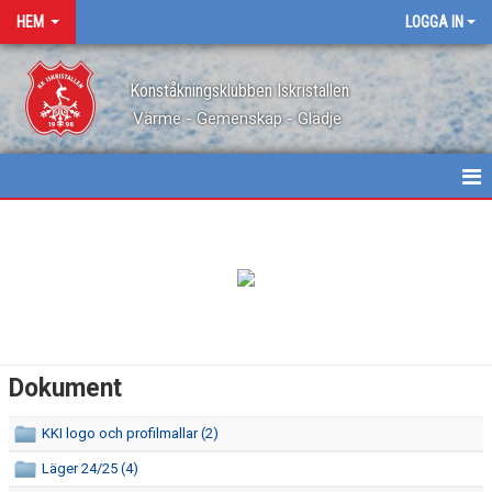
HEM
LOGGA IN
Konståkningsklubben Iskristallen
Värme - Gemenskap - Glädje
HEM
NYHETER
OM KLUBBEN
KONTAKT
Dokument
KALENDER
KKI logo och profilmallar (2)
BILDGALLERI
Läger 24/25 (4)