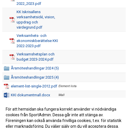
2022_2023.pdf
KK Iskrisallens
verksamhetsidé, vision,
uppdrag och
värdegrund.pdf
Verksamhets- och
ekonomiskberättelse KKI
2022-2023.pdf
Verksamshetsplan och
budget 2023-2024.pdf
Årsmöteshandlingar 2024 (5)
Årsmöteshandlingar 2025 (4)
element-list-single-2012.pdf
Element lista
KKI dokumentmall.docx
Mall
Årshjul-Excel KKI
Årshjul för styrelsen
administration.pdf
För att hemsidan ska fungera korrekt använder vi nödvändiga
cookies från SportAdmin. Dessa går inte att stänga av.
Årshjul-Excel KKI åkare.pdf
Årshjul för åkaren
Föreningen kan också använda frivilliga cookies, t.ex. för statistik
eller marknadsföring. Du väljer själv om du vill acceptera dessa.