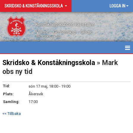
SKRIDSKO & KONSTÅKNINGSSKOLA
LOGGA IN
Konståkningsklubben Iskristallen
Värme - Gemenskap - Glädje
Skridskoskola
HEM
Skridsko & Konståkningsskola
» Mark
obs ny tid
NYHETER
INFORMATION
Tid:
sön 17 maj, 18:00 - 19:00
Plats:
Åkersvik
KALENDER
Samling:
17:00
BILDGALLERI
<< Tillbaka
DOKUMENT